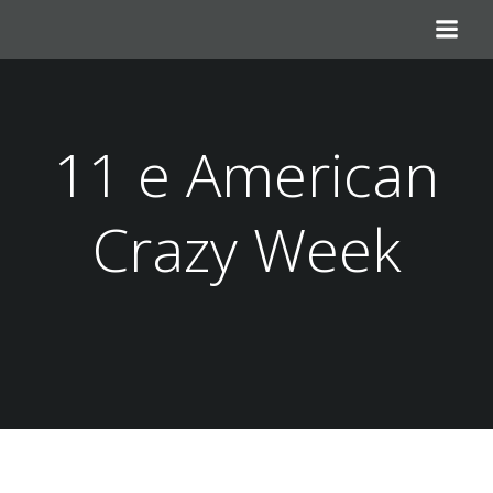
Aller
au
contenu
11 e American
Crazy Week