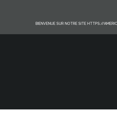
Aller
au
contenu
BIENVENUE SUR NOTRE SITE HTTPS://AMER