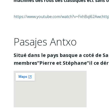
machines des rods des classiques ect sans ou
https://www.youtube.com/watch?v=FxhBql62Awchtt
Pasajes Antxo
Situé dans le pays basque a coté de S
membres”Pierre et Stéphane”il ce dér