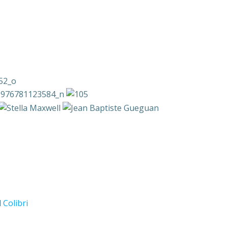
d
Colibri