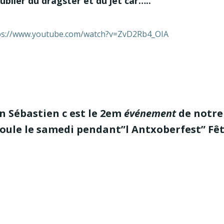
blier du dragster et du jet car…..
ps://www.youtube.com/watch?v=ZvD2Rb4_OIA
an Sébastien c est le 2em
événement
de notre
oule le samedi pendant”l Antxoberfest” Fêt